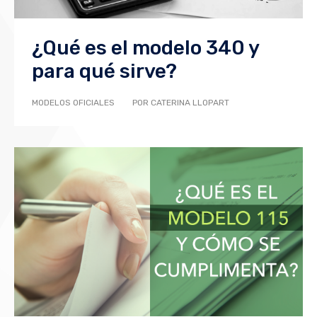
¿Qué es el modelo 340 y
para qué sirve?
MODELOS OFICIALES
POR CATERINA LLOPART