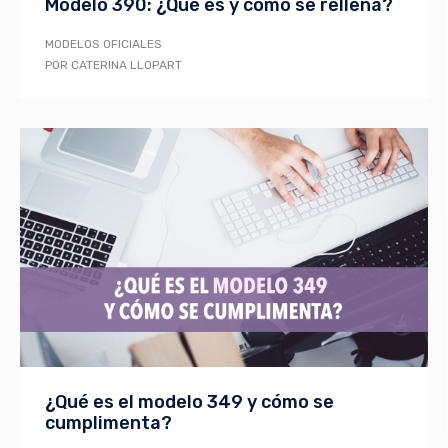
Modelo 390: ¿Qué es y cómo se rellena?
MODELOS OFICIALES
POR CATERINA LLOPART
¿Qué es el modelo 349 y cómo se
cumplimenta?