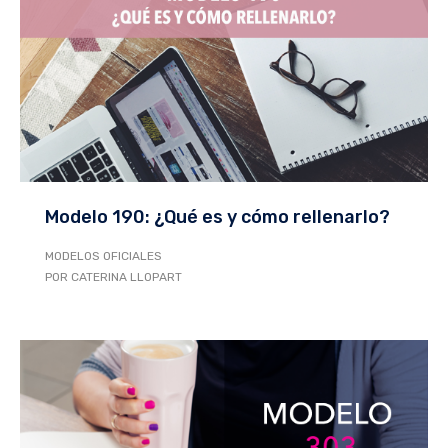
Modelo 190: ¿Qué es y cómo rellenarlo?
MODELOS OFICIALES
POR CATERINA LLOPART