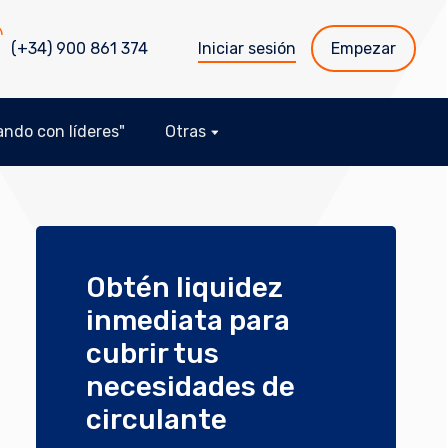
(+34) 900 861 374
Iniciar sesión
Empezar
ndo con líderes"
Otras
Obtén liquidez
inmediata para
cubrir tus
necesidades de
circulante