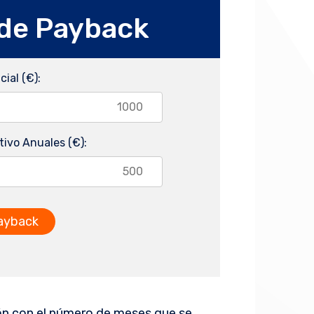
 de Payback
cial (€):
tivo Anuales (€):
Payback
rsión con el número de meses que se