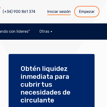
(+34) 900 861 374
Iniciar sesión
Empezar
ndo con líderes"
Otras
Obtén liquidez
inmediata para
cubrir tus
necesidades de
circulante