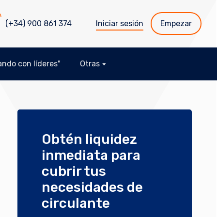
(+34) 900 861 374
Iniciar sesión
Empezar
ndo con líderes"
Otras
Obtén liquidez
inmediata para
cubrir tus
necesidades de
circulante