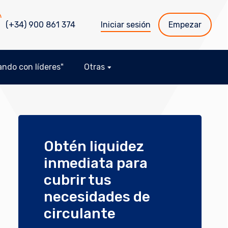
(+34) 900 861 374
Iniciar sesión
Empezar
ndo con líderes"
Otras
Obtén liquidez
inmediata para
cubrir tus
necesidades de
circulante