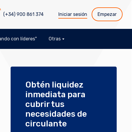
(+34) 900 861 374
Iniciar sesión
Empezar
ndo con líderes"
Otras
Obtén liquidez
inmediata para
cubrir tus
necesidades de
circulante