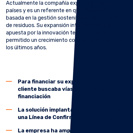
Actualmente la compañía exporta a más de 20
países y es un referente en química verde,
basada en la gestión sostenible y la eliminación
de residuos. Su expansión internacional y su
apuesta por la innovación tecnológica han
permitido un crecimiento constante a lo largo de
los últimos años.
Para financiar su expansión nuestro
cliente buscaba vías adicionales de
financiación
La solución implantada por Novicap es
una Línea de Confirming Pronto Pago
La empresa ha ampliado varias veces su