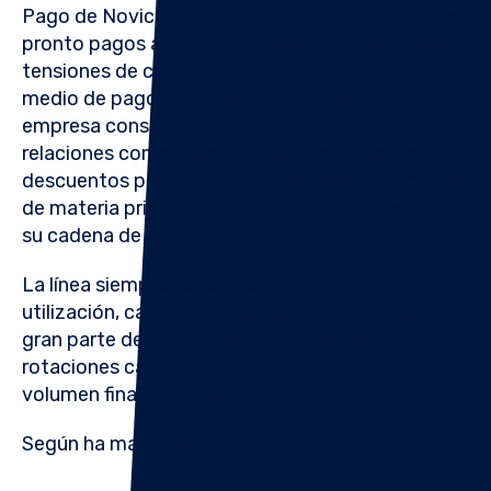
Pago de Novicap le ha resultado útil para ofrecer
pronto pagos a sus proveedores a la vez que sus
tensiones de caja disminuían. Reducir el plazo
medio de pago a proveedores ha permitido a la
empresa conseguir mejores condiciones en sus
relaciones comerciales, con la opción de recibir
descuentos por pronto pago sobre sus compras
de materia prima reforzando, al mismo tiempo,
su cadena de suministro.
La línea siempre ha tenido un elevado ratio de
utilización, canalizando la financiación hacia una
gran parte de sus proveedores realizando
rotaciones cada 120 días, con un potencial en
volumen financiado de 2M€.
Según ha manifestado su Director Financiero: