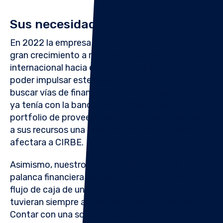
Sus necesidades de financiación
En 2022 la empresa ha iniciado un periodo de
gran crecimiento a raíz de su expansión
internacional hacia el mercado asiático. Para
poder impulsar este desarrollo, ha optado por
buscar vías de financiación adicionales a las que
ya tenía con la banca, diversificando así su
portfolio de proveedores financieros y añadiendo
a sus recursos una línea de Confirming que no
afectara a CIRBE.
Asimismo, nuestro cliente necesitaba una
palanca financiera extra que le ayudara con su
flujo de caja de una forma inmediata, a la que
tuvieran siempre acceso en cualquier momento.
Contar con una solución que permitiera a la