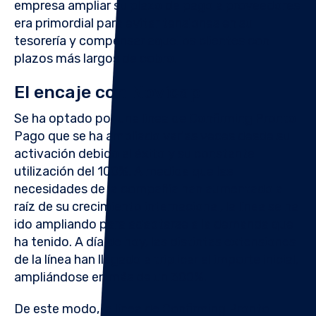
empresa ampliar su plazo de pago a proveedores
era primordial para evitar tensiones en su
tesorería y compensar aquellos clientes con
plazos más largos de cobro.
El encaje con Novicap
Se ha optado por una línea de Confirming Pronto
Pago que se ha ampliado varias veces desde su
activación debido al éxito y su constante
utilización del 100%. A medida que las
necesidades de la compañía han aumentado a
raíz de su crecimiento internacional, la línea se ha
ido ampliando para adaptarse a la demanda que
ha tenido. A día de hoy, las distintas extensiones
de la línea han llegado a triplicar el importe inicial,
ampliándose en más de un 300%.
De este modo, la línea de Confirming Pronto