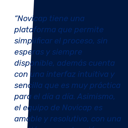
“Novicap tiene una
plataforma que permite
simplificar el proceso, sin
esperas y siempre
disponible, además cuenta
con una interfaz intuitiva y
sencilla que es muy práctica
para el día a día. Asimismo,
el equipo de Novicap es
amable y resolutivo, con una