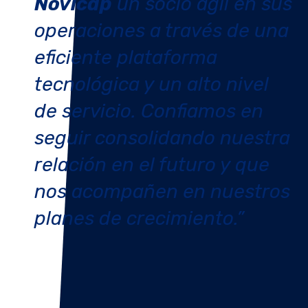
Novicap
un socio ágil en sus
operaciones a través de una
eficiente plataforma
tecnológica y un alto nivel
de servicio. Confiamos en
seguir consolidando nuestra
relación en el futuro y que
nos acompañen en nuestros
planes de crecimiento
.”