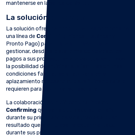
mantenerse en la senda del éxito.
La solución de Novicap
La solución ofrecida por
Novicap
se compone de
una línea de
Confirming
híbrida (Estándar y
Pronto Pago) para que la empresa pueda
gestionar, desde la plataforma de Novicap, los
pagos a sus proveedores a la vez que les ofrece
la posibilidad de anticipar sus facturas en unas
condiciones favorables y facilitarle así el
aplazamiento necesario que sus flujos de caja le
requieren para optimizar su tesorería.
La colaboración se inició con una línea de
Confirming
que ya ha duplicado su tamaño
durante su primer año de vida gracias al buen
resultado que la empresa ha experimentado
durante sus primeros meses de utilización.