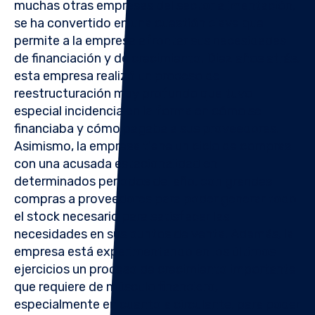
muchas otras empresas del sector alimentación,
se ha convertido en una cuestión clave que
permite a la empresa afrontar sus necesidades
de financiación y de crecimiento. Diez años atrás,
esta empresa realizó un proceso de
reestructuración muy profundo que tuvo
especial incidencia en la forma en cómo se
financiaba y cómo pagaba a sus proveedores.
Asimismo, la empresa tiene un ciclo de compras
con una acusada estacionalidad en
determinados periodos del año, con grandes
compras a proveedores para poder generar todo
el stock necesario para satisfacer las
necesidades en sus puntos de venta. Además, la
empresa está experimentando en los últimos
ejercicios un proceso de crecimiento importante
que requiere de músculo financiero,
especialmente en cuanto a circulante, para poder