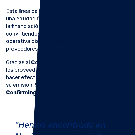
Esta línea de
Confirming
sitúa a
Novicap
como
una entidad financiera con un peso importante en
la financiación de circulante de la empresa,
convirtiéndose en un partner de alto valor para la
operativa diaria y la gestión de pagos de sus
proveedores.
Gracias al
Confirming
de
Novicap
son muchos
los proveedores de nuestro cliente que valoran
hacer efectivas sus facturas a los pocos días de
su emisión. Sobre la experiencia con el
Confirming
de
Novicap
, su CFO ha comentado
“Hemos encontrado en