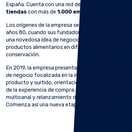
España. Cuenta con una red de más de
250
tiendas
con más de
1.000 empleados
.
Los orígenes de la empresa se remontan a los
años 80, cuando
sus fundadores
desarrollaron
una novedosa idea de negocio: el autoservicio de
productos alimentarios en diferentes grados de
conservación.
En 2019, la empresa
presenta su nueva estrategia
de negocio focalizada en la innovación en
producto y surtido, orientación al cliente, mejora
de la experiencia de compra, estrategia
multicanal y relanzamiento del canal online.
Comienza así una nueva etapa de éxitos.