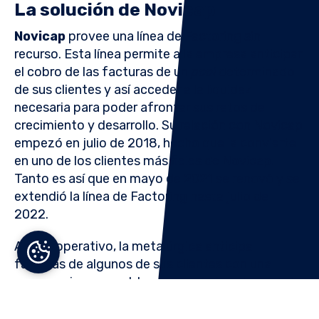
La solución de Novicap
Novicap
provee
una línea de Factoring sin
recurso. Esta línea permite a la empresa anticipar
el cobro de las facturas de un
pool
determinado
de sus clientes y así acceder a la liquidez
necesaria para poder afrontar sus retos de
crecimiento y desarrollo. Su
relación con Novicap
empezó en julio de 2018, hecho que la convierte
en uno de los clientes más fieles de Novicap.
Tanto es así que en mayo de 2021 se renovó y se
extendió la línea de Factoring hasta julio de
2022.
A nivel operativo, la metalúrgica
anticipa
facturas de algunos de sus clientes con una
recurrencia mensual, lo que maximiza el uso de la
línea con un ratio de utilización medio del 75% del
tamaño de la línea de forma constante.