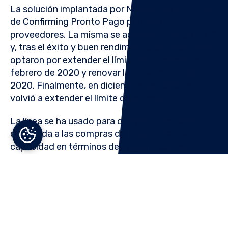
La solución implantada por Novicap es una línea
de Confirming Pronto Pago para sus
proveedores. La misma se activó en julio de 2019
y, tras el éxito y buen rendimiento de la solución,
optaron por extender el límite de la misma en
febrero de 2020 y renovar la línea en julio de
2020. Finalmente, en diciembre de 2020 se
volvió a extender el límite de la línea.
La línea se ha usado para otorgar financiación
destinada a las compras del grupo, mejorando su
capacidad en términos de pagos al contado.
Debido a una circunstancia especial por la que un
cliente concreto del grupo sufraga los costes de
utilización de la línea de Novicap, se ha logrado
un elevado ratio de utilización, realizando
rotaciones cada 30 días, lo que ha supuesto
canalizar financiación a sus proveedores por